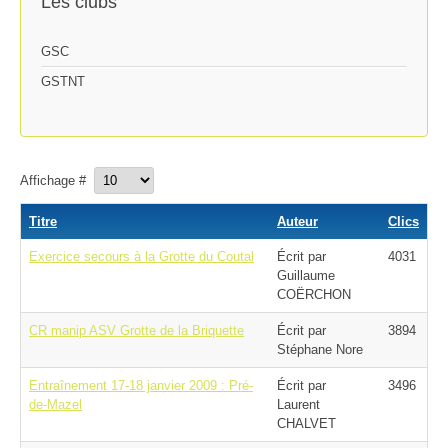
Les clubs
GSC
GSTNT
Affichage #
Titre
Auteur
Clics
Exercice secours à la Grotte du Coutal
Écrit par
4031
Guillaume
COËRCHON
CR manip ASV Grotte de la Briquette
Écrit par
3894
Stéphane Nore
Entraînement 17-18 janvier 2009 : Pré-
Écrit par
3496
de-Mazel
Laurent
CHALVET